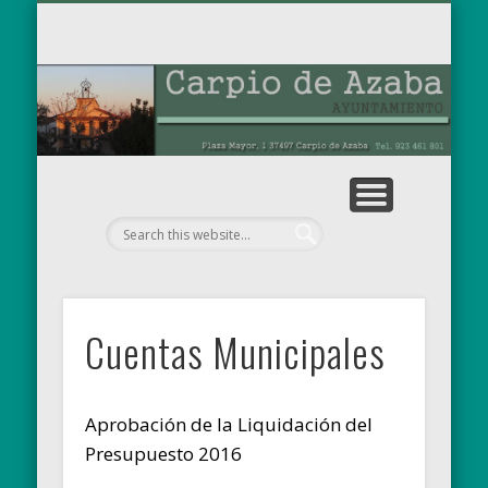
TABLÓN DE ANUNCIOS
OBRAS MUNICIPALES
PARA EL RECUERDO
AYUNTAMIENTO
EL MUNICIPIO
NOTICIAS
INICIO
Ay
de
Cuentas Municipales
Aprobación de la Liquidación del
Presupuesto 2016