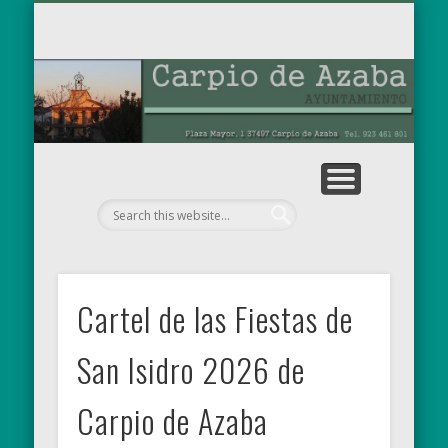
TABLÓN DE ANUNCIOS
OBRAS MUNICIPALES
PARA EL RECUERDO
AYUNTAMIENTO
EL MUNICIPIO
NOTICIAS
INICIO
Ay
de
Cartel de las Fiestas de
San Isidro 2026 de
Carpio de Azaba