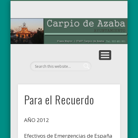
TABLÓN DE ANUNCIOS
OBRAS MUNICIPALES
PARA EL RECUERDO
AYUNTAMIENTO
EL MUNICIPIO
NOTICIAS
INICIO
Ay
de
Para el Recuerdo
AÑO 2012
Efectivos de Emergencias de España