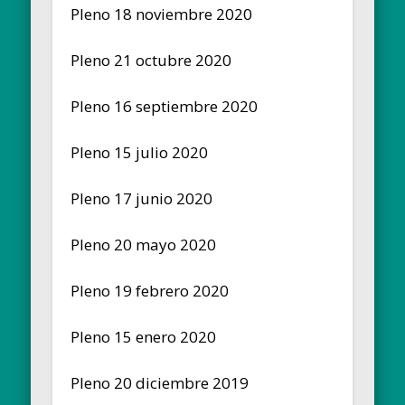
Pleno 18 noviembre 2020
Pleno 21 octubre 2020
Pleno 16 septiembre 2020
Pleno 15 julio 2020
Pleno 17 junio 2020
Pleno 20 mayo 2020
Pleno 19 febrero 2020
Pleno 15 enero 2020
Pleno 20 diciembre 2019