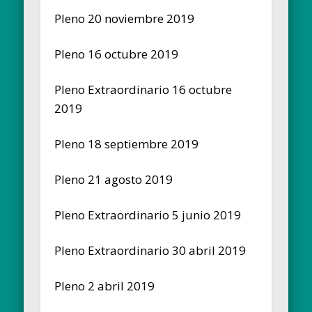
Pleno 20 noviembre 2019
Pleno 16 octubre 2019
Pleno Extraordinario 16 octubre
2019
Pleno 18 septiembre 2019
Pleno 21 agosto 2019
Pleno Extraordinario 5 junio 2019
Pleno Extraordinario 30 abril 2019
Pleno 2 abril 2019