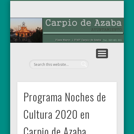
TABLÓN DE ANUNCIOS
OBRAS MUNICIPALES
PARA EL RECUERDO
AYUNTAMIENTO
EL MUNICIPIO
NOTICIAS
INICIO
Ay
de
Programa Noches de
Cultura 2020 en
Carpio de Azaba