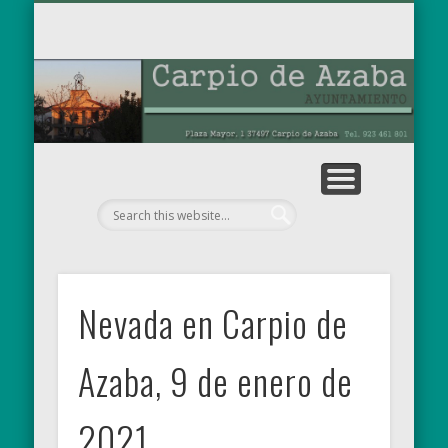
TABLÓN DE ANUNCIOS
OBRAS MUNICIPALES
PARA EL RECUERDO
AYUNTAMIENTO
EL MUNICIPIO
NOTICIAS
INICIO
Ay
de
Nevada en Carpio de
Azaba, 9 de enero de
2021