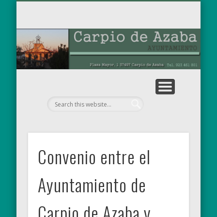
TABLÓN DE ANUNCIOS
OBRAS MUNICIPALES
PARA EL RECUERDO
AYUNTAMIENTO
EL MUNICIPIO
NOTICIAS
INICIO
Ay
de
Convenio entre el
Ayuntamiento de
Carpio de Azaba y