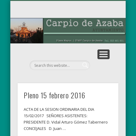
TABLÓN DE ANUNCIOS
OBRAS MUNICIPALES
PARA EL RECUERDO
AYUNTAMIENTO
EL MUNICIPIO
NOTICIAS
INICIO
Ay
de
Pleno 15 febrero 2016
ACTA DE LA SESION ORDINARIA DEL DIA
15/02/2017 SEÑORES ASISTENTES:
PRESIDENTE D. Vidal Arturo Gómez Tabernero
CONCEJALES D. Juan …