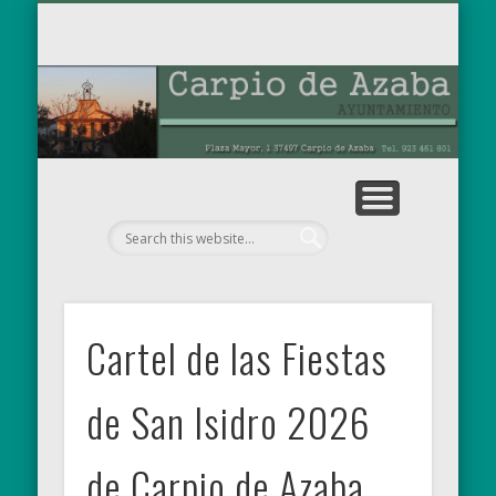
TABLÓN DE ANUNCIOS
OBRAS MUNICIPALES
PARA EL RECUERDO
AYUNTAMIENTO
EL MUNICIPIO
NOTICIAS
INICIO
Ay
de
Cartel de las Fiestas
de San Isidro 2026
de Carpio de Azaba