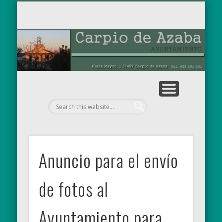
TABLÓN DE ANUNCIOS
OBRAS MUNICIPALES
PARA EL RECUERDO
AYUNTAMIENTO
EL MUNICIPIO
NOTICIAS
INICIO
Ay
de
Anuncio para el envío
de fotos al
Ayuntamiento para