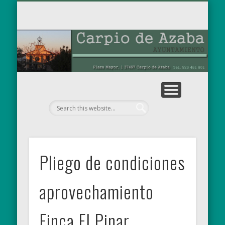
TABLÓN DE ANUNCIOS
OBRAS MUNICIPALES
PARA EL RECUERDO
AYUNTAMIENTO
EL MUNICIPIO
NOTICIAS
INICIO
Ay
de
Pliego de condiciones
aprovechamiento
Finca El Pinar