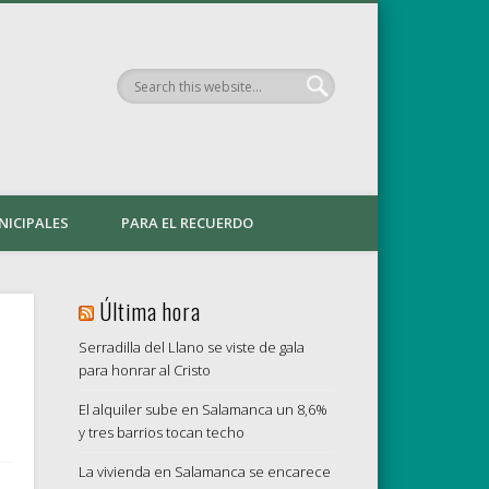
de Azaba. PÁGINA OFICIAL
NICIPALES
PARA EL RECUERDO
Última hora
Serradilla del Llano se viste de gala
para honrar al Cristo
El alquiler sube en Salamanca un 8,6%
y tres barrios tocan techo
La vivienda en Salamanca se encarece