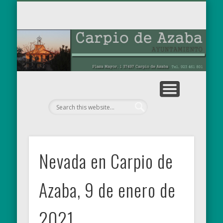
TABLÓN DE ANUNCIOS
OBRAS MUNICIPALES
PARA EL RECUERDO
AYUNTAMIENTO
EL MUNICIPIO
NOTICIAS
INICIO
Ay
de
Nevada en Carpio de
Azaba, 9 de enero de
2021